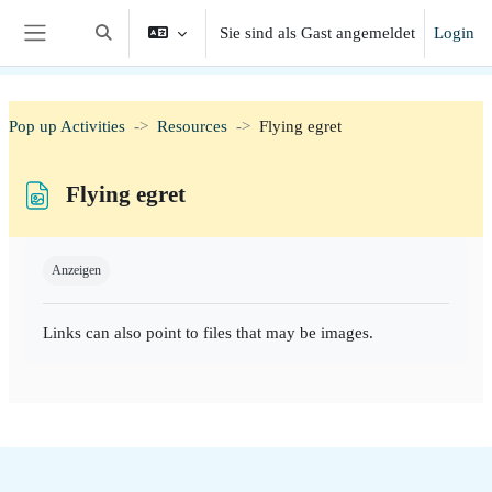
Zum Hauptinhalt
Sie sind als Gast angemeldet
Login
Sucheingabe umschalten
Website-Übersicht
Pop up Activities
Resources
Flying egret
Flying egret
Abschlussbedingungen
Anzeigen
Links can also point to files that may be images.