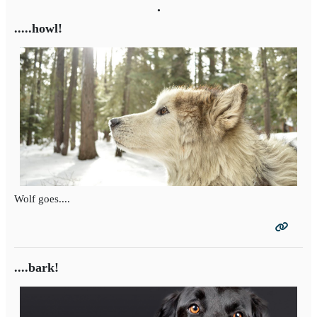
.
.....howl!
Wolf goes....
....bark!