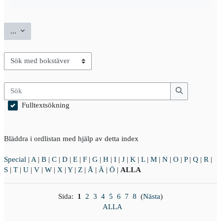
Exportera uppslagsord
...
Bläddra i ordlistan med hjälp av detta index
Sök
Sök
Fulltextsökning
Bläddra i ordlistan med hjälp av detta index
Special
|
A
|
B
|
C
|
D
|
E
|
F
|
G
|
H
|
I
|
J
|
K
|
L
|
M
|
N
|
O
|
P
|
Q
|
R
|
S
|
T
|
U
|
V
|
W
|
X
|
Y
|
Z
|
Å
|
Ä
|
Ö
|
ALLA
Sida:
1
2
3
4
5
6
7
8
(
Nästa
)
ALLA