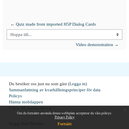
← Quiz made from imported H5P Dialog Cards
Hoppa till...
Video demonstration →
Du besöker oss just nu som gäst (
Logga in
)
Sammanfattning av kvarhållningsprinciper för data
Policys
Hämta mobilappen
Växla till standardtemat
x
Om du fortsätter använda denna webbplats accepterar du våra policys:
Privacy Policy
Byggt med
Moodle
Fortsätt