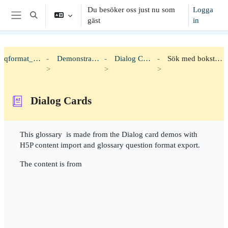
Gå direkt till huvudinnehåll
Du besöker oss just nu som
Logga
Växla sökinmatning
gäst
in
Sidopanel
qformat_h5p
Demonstration
Dialog Cards
Sök med bokstäver
Dialog Cards
Slutförandvillkor
This glossary is made from the Dialog card demos with
H5P content import and glossary question format export.
The content is from