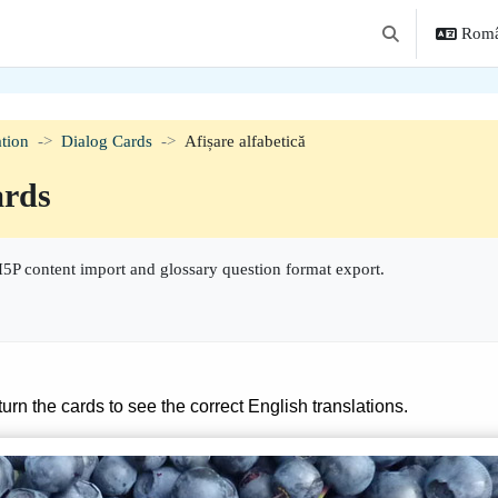
Român
Afișați căutarea
tion
Dialog Cards
Afișare alfabetică
ards
5P content import and glossary question format export.