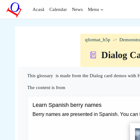
Sari la conţinutul principal
Acasă
Calendar
News
Menu
qformat_h5p
Demonstra
Dialog C
Cerințe pentru finalizare
This glossary is made from the Dialog card demos with H
The content is from