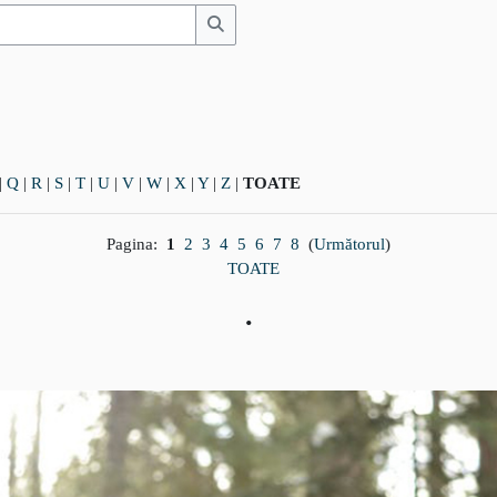
Caută
|
Q
|
R
|
S
|
T
|
U
|
V
|
W
|
X
|
Y
|
Z
|
TOATE
Pagina:
1
2
3
4
5
6
7
8
(
Următorul
)
TOATE
.