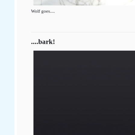
Wolf goes....
....bark!