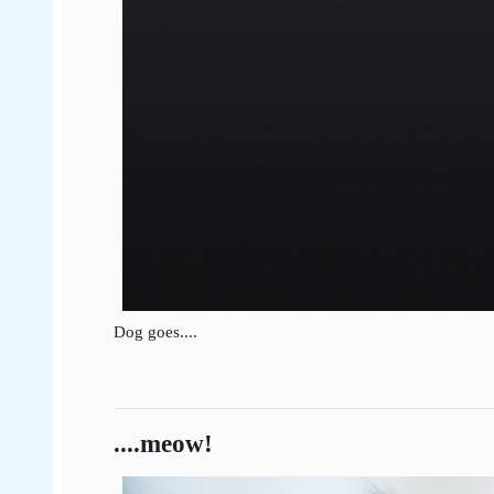
Dog goes....
....meow!