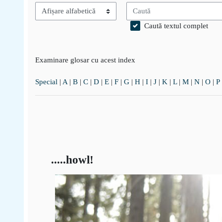
Caută
Examinare glosar cu acest index
Caută textul complet
Examinare glosar cu acest index
Special
|
A
|
B
|
C
|
D
|
E
|
F
|
G
|
H
|
I
|
J
|
K
|
L
|
M
|
N
|
O
|
P
.....howl!