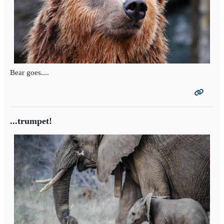
Bear goes....
...trumpet!