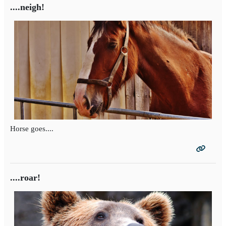
....neigh!
Horse goes....
....roar!