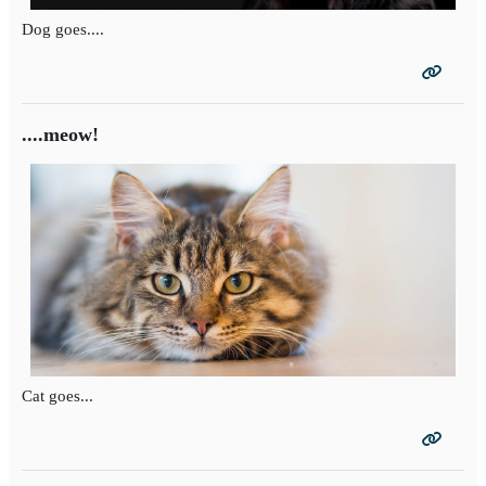
Dog goes....
....meow!
Cat goes...