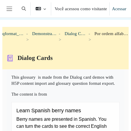
Ir para o conteúdo principal
Você acessou como visitante
Acessar
Alternar entrada de pesquisa
Painel lateral
qformat_h5p
Demonstration
Dialog Cards
Por ordem alfabética
Dialog Cards
Condições de conclusão
This glossary is made from the Dialog card demos with
H5P content import and glossary question format export.
The content is from