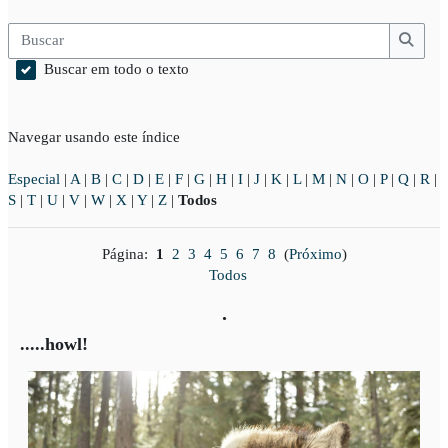
Buscar
Busca
Buscar em todo o texto
Navegar usando este índice
Especial
|
A
|
B
|
C
|
D
|
E
|
F
|
G
|
H
|
I
|
J
|
K
|
L
|
M
|
N
|
O
|
P
|
Q
|
R
|
S
|
T
|
U
|
V
|
W
|
X
|
Y
|
Z
|
Todos
Página:
1
2
3
4
5
6
7
8
(
Próximo
)
Todos
.
.....howl!