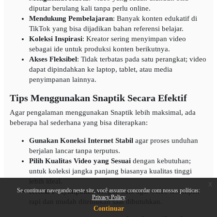
diputar berulang kali tanpa perlu online.
Mendukung Pembelajaran
: Banyak konten edukatif di
TikTok yang bisa dijadikan bahan referensi belajar.
Koleksi Inspirasi
: Kreator sering menyimpan video
sebagai ide untuk produksi konten berikutnya.
Akses Fleksibel
: Tidak terbatas pada satu perangkat; video
dapat dipindahkan ke laptop, tablet, atau media
penyimpanan lainnya.
Tips Menggunakan Snaptik Secara Efektif
Agar pengalaman menggunakan Snaptik lebih maksimal, ada
beberapa hal sederhana yang bisa diterapkan:
Gunakan Koneksi Internet Stabil
agar proses unduhan
berjalan lancar tanpa terputus.
Pilih Kualitas Video yang Sesuai
dengan kebutuhan;
untuk koleksi jangka panjang biasanya kualitas tinggi
lebih ideal.
x
Se continuar navegando neste site, você assume concordar com nossas políticas:
Kelola Penyimpanan
dengan baik agar video tersimpan
Privacy Policy
rapi dan mudah ditemukan saat dibutuhkan.
Continuar