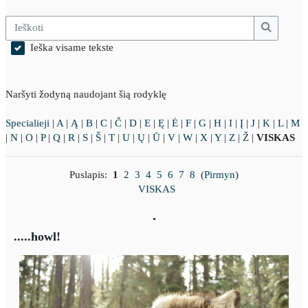
Ieškoti
Ieškoti
Ieška visame tekste
Naršyti žodyną naudojant šią rodyklę
Specialieji
|
A
|
Ą
|
B
|
C
|
Č
|
D
|
E
|
Ę
|
Ė
|
F
|
G
|
H
|
I
|
Į
|
J
|
K
|
L
|
M
|
N
|
O
|
P
|
Q
|
R
|
S
|
Š
|
T
|
U
|
Ų
|
Ū
|
V
|
W
|
X
|
Y
|
Z
|
Ž
|
VISKAS
Puslapis:
1
2
3
4
5
6
7
8
(
Pirmyn
)
VISKAS
.
.....howl!