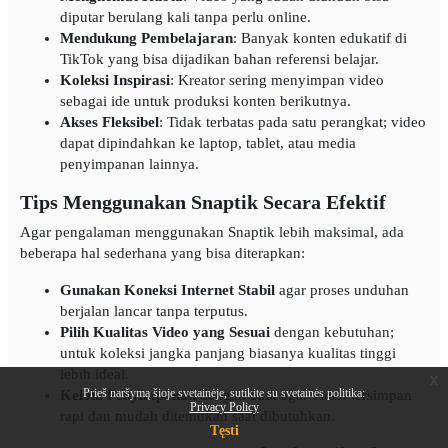
diputar berulang kali tanpa perlu online.
Mendukung Pembelajaran
: Banyak konten edukatif di
TikTok yang bisa dijadikan bahan referensi belajar.
Koleksi Inspirasi
: Kreator sering menyimpan video
sebagai ide untuk produksi konten berikutnya.
Akses Fleksibel
: Tidak terbatas pada satu perangkat; video
dapat dipindahkan ke laptop, tablet, atau media
penyimpanan lainnya.
Tips Menggunakan Snaptik Secara Efektif
Agar pengalaman menggunakan Snaptik lebih maksimal, ada
beberapa hal sederhana yang bisa diterapkan:
Gunakan Koneksi Internet Stabil
agar proses unduhan
berjalan lancar tanpa terputus.
Pilih Kualitas Video yang Sesuai
dengan kebutuhan;
untuk koleksi jangka panjang biasanya kualitas tinggi
lebih ideal.
x
Prieš naršymą šioje svetainėje, sutikite su svetainės politika:
Kelola Penyimpanan
dengan baik agar video tersimpan
Privacy Policy
rapi dan mudah ditemukan saat dibutuhkan.
Tęsti