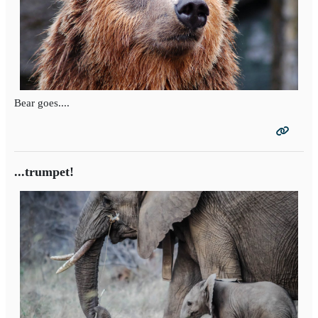
Bear goes....
...trumpet!