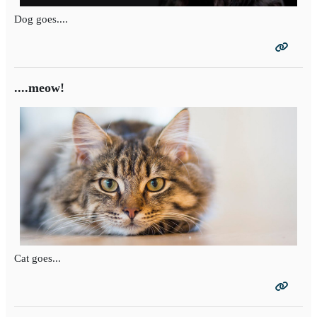
Dog goes....
....meow!
Cat goes...