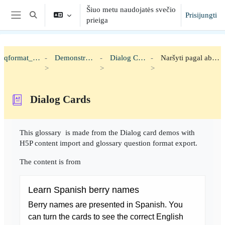
Pereiti į pagrindinį turinį
Šiuo metu naudojatės svečio
Prisijungti
Toggle search input
prieiga
Šoninis skydelis
qformat_h5p
Demonstration
Dialog Cards
Naršyti pagal abėcėlę
Dialog Cards
Užbaigimo reikalavimai
This glossary is made from the Dialog card demos with
H5P content import and glossary question format export.
The content is from