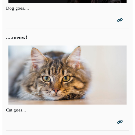
Dog goes....
....meow!
Cat goes...