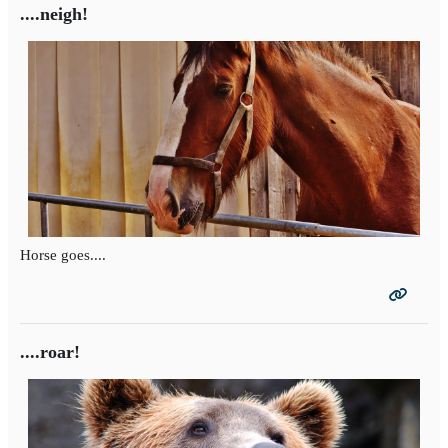
....neigh!
Horse goes....
....roar!