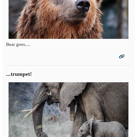
Bear goes....
...trumpet!