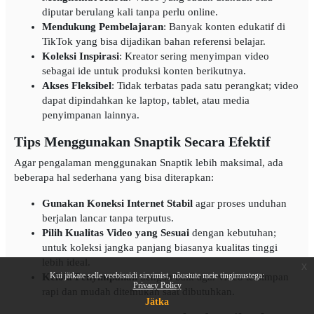
diputar berulang kali tanpa perlu online.
Mendukung Pembelajaran
: Banyak konten edukatif di
TikTok yang bisa dijadikan bahan referensi belajar.
Koleksi Inspirasi
: Kreator sering menyimpan video
sebagai ide untuk produksi konten berikutnya.
Akses Fleksibel
: Tidak terbatas pada satu perangkat; video
dapat dipindahkan ke laptop, tablet, atau media
penyimpanan lainnya.
Tips Menggunakan Snaptik Secara Efektif
Agar pengalaman menggunakan Snaptik lebih maksimal, ada
beberapa hal sederhana yang bisa diterapkan:
Gunakan Koneksi Internet Stabil
agar proses unduhan
berjalan lancar tanpa terputus.
Pilih Kualitas Video yang Sesuai
dengan kebutuhan;
untuk koleksi jangka panjang biasanya kualitas tinggi
lebih ideal.
x
Kui jätkate selle veebisaidi sirvimist, nõustute meie tingimustega:
Kelola Penyimpanan
dengan baik agar video tersimpan
Privacy Policy
rapi dan mudah ditemukan saat dibutuhkan.
Jätka