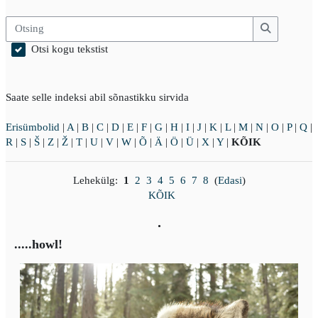
Otsing
Otsing
Otsi kogu tekstist
Saate selle indeksi abil sõnastikku sirvida
Erisümbolid
|
A
|
B
|
C
|
D
|
E
|
F
|
G
|
H
|
I
|
J
|
K
|
L
|
M
|
N
|
O
|
P
|
Q
|
R
|
S
|
Š
|
Z
|
Ž
|
T
|
U
|
V
|
W
|
Õ
|
Ä
|
Ö
|
Ü
|
X
|
Y
|
KÕIK
Lehekülg:
1
2
3
4
5
6
7
8
(
Edasi
)
KÕIK
.
.....howl!