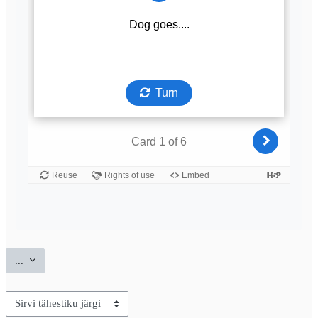
Ekspordi sissekanded
...
Saate selle indeksi abil sõnastikku sirvida