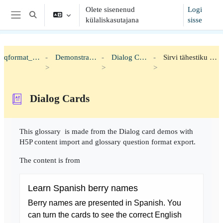
Jäta vahele peasisuni
Olete sisenenud
Logi
Lülitab otsingu sisendi
külaliskasutajana
sisse
Küljepaneel
qformat_h5p
Demonstration
Dialog Cards
Sirvi tähestiku järgi
Dialog Cards
Lõpetamise nõuded
This glossary is made from the Dialog card demos with
H5P content import and glossary question format export.
The content is from