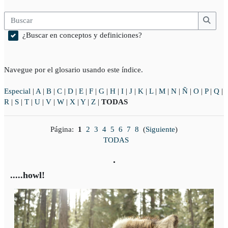
Buscar
Busca
¿Buscar en conceptos y definiciones?
Navegue por el glosario usando este índice.
Especial
|
A
|
B
|
C
|
D
|
E
|
F
|
G
|
H
|
I
|
J
|
K
|
L
|
M
|
N
|
Ñ
|
O
|
P
|
Q
|
R
|
S
|
T
|
U
|
V
|
W
|
X
|
Y
|
Z
|
TODAS
Página:
1
2
3
4
5
6
7
8
(
Siguiente
)
TODAS
.
.....howl!