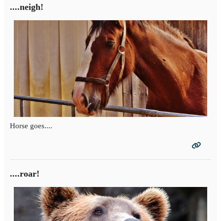
....neigh!
Horse goes....
....roar!