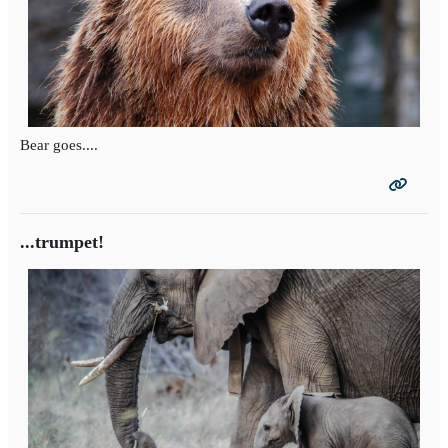
Bear goes....
...trumpet!