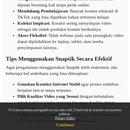
diputar berulang kali tanpa perlu online.
Mendukung Pembelajaran
: Banyak konten edukatif di
TikTok yang bisa dijadikan bahan referensi belajar.
Koleksi Inspirasi
: Kreator sering menyimpan video
sebagai ide untuk produksi konten berikutnya.
Akses Fleksibel
: Tidak terbatas pada satu perangkat; video
dapat dipindahkan ke laptop, tablet, atau media
penyimpanan lainnya.
Tips Menggunakan Snaptik Secara Efektif
Agar pengalaman menggunakan Snaptik lebih maksimal, ada
beberapa hal sederhana yang bisa diterapkan:
Gunakan Koneksi Internet Stabil
agar proses unduhan
berjalan lancar tanpa terputus.
Pilih Kualitas Video yang Sesuai
dengan kebutuhan;
untuk koleksi jangka panjang biasanya kualitas tinggi
x
lebih ideal.
Si Usted continúa navegando en este sitio web, Usted está de acuerdo con nuestras
políticas:
Kelola Penyimpanan
dengan baik agar video tersimpan
Privacy Policy
rapi dan mudah ditemukan saat dibutuhkan.
Continuar