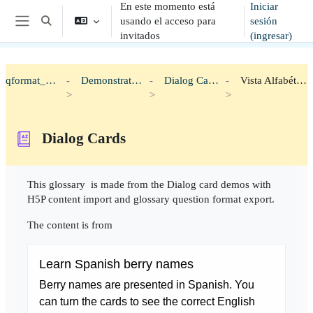
En este momento está
Iniciar
Saltar al contenido principal
usando el acceso para
sesión
Alternar entrada de búsqueda
Pánel lateral
invitados
(ingresar)
qformat_h5p
Demonstration
Dialog Cards
Vista Alfabética
Dialog Cards
Requisitos de finalización
This glossary is made from the Dialog card demos with
H5P content import and glossary question format export.
The content is from