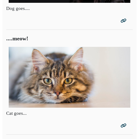
Dog goes....
....meow!
Cat goes...