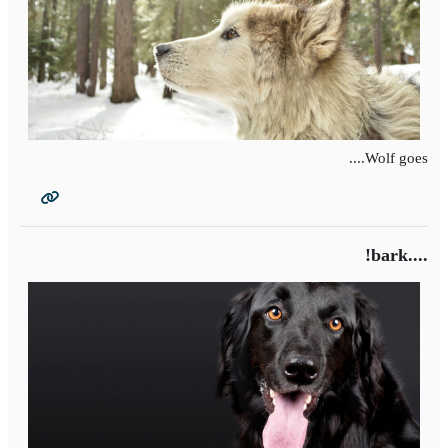
Wolf goes....
....bark!