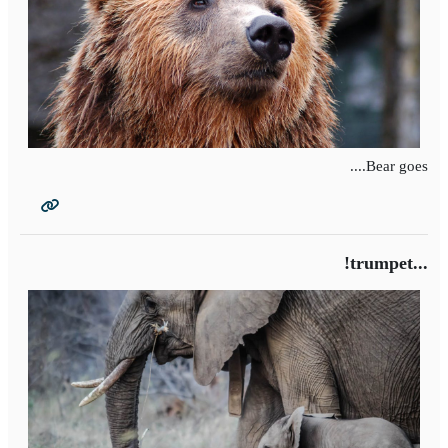
Bear goes....
...trumpet!