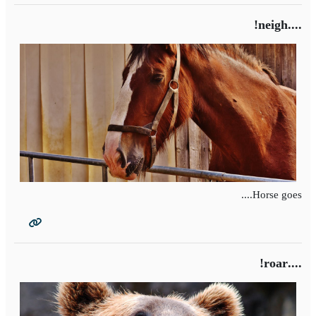
....neigh!
Horse goes....
....roar!