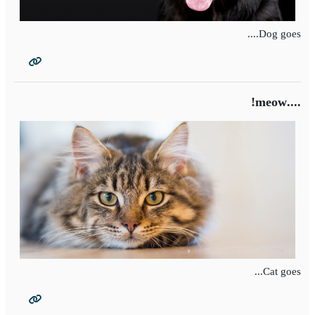
Dog goes....
....meow!
Cat goes...