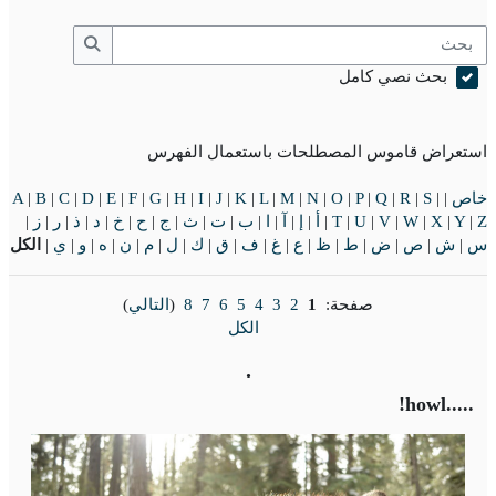
بحث
بحث
بحث نصي كامل
استعراض قاموس المصطلحات باستعمال الفهرس
خاص
|
|
S
|
R
|
Q
|
P
|
O
|
N
|
M
|
L
|
K
|
J
|
I
|
H
|
G
|
F
|
E
|
D
|
C
|
B
|
A
Z
|
Y
|
X
|
W
|
V
|
U
|
T
|
أ
|
إ
|
آ
|
ا
|
ب
|
ت
|
ث
|
ج
|
ح
|
خ
|
د
|
ذ
|
ر
|
ز
|
س
|
ش
|
ص
|
ض
|
ط
|
ظ
|
ع
|
غ
|
ف
|
ق
|
ك
|
ل
|
م
|
ن
|
ه
|
و
|
ي
|
الكل
صفحة:
1
2
3
4
5
6
7
8
(
التالي
)
الكل
.
.....howl!