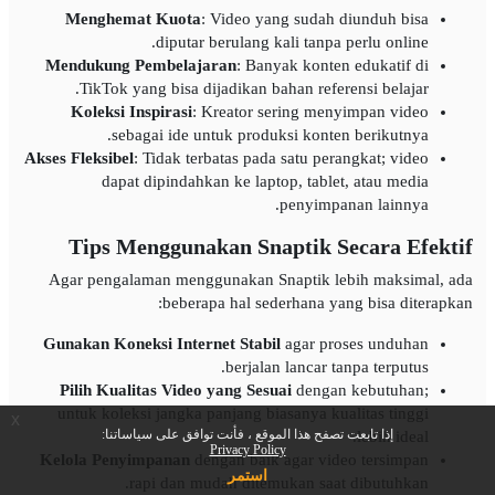
Menghemat Kuota
: Video yang sudah diunduh bisa
diputar berulang kali tanpa perlu online.
Mendukung Pembelajaran
: Banyak konten edukatif di
TikTok yang bisa dijadikan bahan referensi belajar.
Koleksi Inspirasi
: Kreator sering menyimpan video
sebagai ide untuk produksi konten berikutnya.
Akses Fleksibel
: Tidak terbatas pada satu perangkat; video
dapat dipindahkan ke laptop, tablet, atau media
penyimpanan lainnya.
Tips Menggunakan Snaptik Secara Efektif
Agar pengalaman menggunakan Snaptik lebih maksimal, ada
beberapa hal sederhana yang bisa diterapkan:
Gunakan Koneksi Internet Stabil
agar proses unduhan
berjalan lancar tanpa terputus.
Pilih Kualitas Video yang Sesuai
dengan kebutuhan;
untuk koleksi jangka panjang biasanya kualitas tinggi
x
إذا تابعت تصفح هذا الموقع ، فأنت توافق على سياساتنا:
lebih ideal.
Privacy Policy
Kelola Penyimpanan
dengan baik agar video tersimpan
استمر
rapi dan mudah ditemukan saat dibutuhkan.