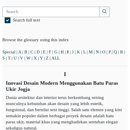
Search
Search
Search full text
Browse the glossary using this index
Special
|
A
|
B
|
C
|
D
|
E
|
F
|
G
|
H
|
I
|
J
|
K
|
L
|
M
|
N
|
O
|
P
|
Q
|
R
|
S
|
T
|
U
|
V
|
W
|
X
|
Y
|
Z
|
ALL
I
Inovasi Desain Modern Menggunakan Batu Paras
Ukir Jogja
Dunia arsitektur dan interior terus berkembang seiring
munculnya kebutuhan akan desain yang lebih estetik,
fungsional, dan bernilai seni tinggi. Salah satu elemen yang kini
semakin populer dalam berbagai proyek desain adalah batu
paras ukir, material khas yang menghadirkan sentuhan elegan
sekaligus natural.