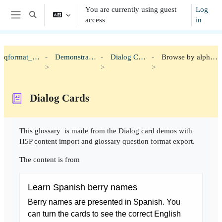
Skip to main content
You are currently using guest
Log
Toggle search input
access
in
Side panel
qformat_h5p
Demonstration
Dialog Cards
Browse by alphabet
Dialog Cards
Completion requirements
This glossary is made from the Dialog card demos with
H5P content import and glossary question format export.
The content is from