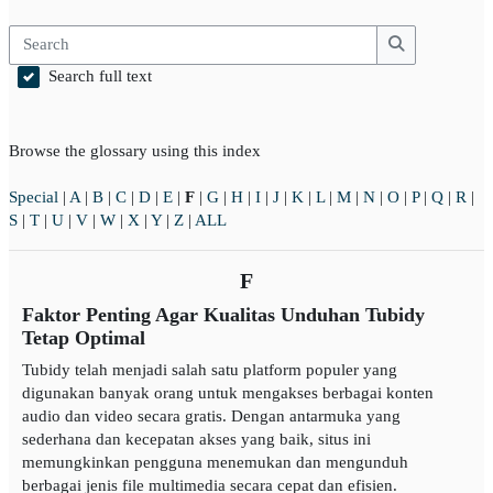
Search
Search
Search full text
Browse the glossary using this index
Special
|
A
|
B
|
C
|
D
|
E
|
F
|
G
|
H
|
I
|
J
|
K
|
L
|
M
|
N
|
O
|
P
|
Q
|
R
|
S
|
T
|
U
|
V
|
W
|
X
|
Y
|
Z
|
ALL
F
Faktor Penting Agar Kualitas Unduhan Tubidy
Tetap Optimal
Tubidy telah menjadi salah satu platform populer yang
digunakan banyak orang untuk mengakses berbagai konten
audio dan video secara gratis. Dengan antarmuka yang
sederhana dan kecepatan akses yang baik, situs ini
memungkinkan pengguna menemukan dan mengunduh
berbagai jenis file multimedia secara cepat dan efisien.