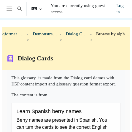
Skip to main content
You are currently using guest
Log
Toggle search input
access
in
Side panel
qformat_h5p
Demonstration
Dialog Cards
Browse by alphabet
Dialog Cards
Completion requirements
This glossary is made from the Dialog card demos with
H5P content import and glossary question format export.
The content is from