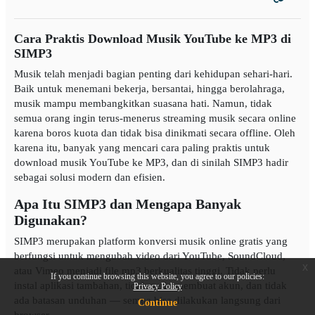
Cara Praktis Download Musik YouTube ke MP3 di
SIMP3
Musik telah menjadi bagian penting dari kehidupan sehari-hari.
Baik untuk menemani bekerja, bersantai, hingga berolahraga,
musik mampu membangkitkan suasana hati. Namun, tidak
semua orang ingin terus-menerus streaming musik secara online
karena boros kuota dan tidak bisa dinikmati secara offline. Oleh
karena itu, banyak yang mencari cara paling praktis untuk
download musik YouTube ke MP3, dan di sinilah SIMP3 hadir
sebagai solusi modern dan efisien.
Apa Itu SIMP3 dan Mengapa Banyak
Digunakan?
SIMP3 merupakan platform konversi musik online gratis yang
berfungsi untuk mengubah video dari YouTube, SoundCloud,
x
atau Vimeo menjadi file mp3 berkualitas tinggi. Tidak perlu
If you continue browsing this website, you agree to our policies:
instal aplikasi tambahan, tidak perlu membuat akun, dan tidak
Privacy Policy
ada batasan unduhan — semua bisa dilakukan langsung dari
Continue