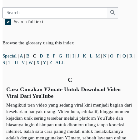
Search
Search
Search full text
Browse the glossary using this index
Special
|
A
|
B
|
C
|
D
|
E
|
F
|
G
|
H
|
I
|
J
|
K
|
L
|
M
|
N
|
O
|
P
|
Q
|
R
|
S
|
T
|
U
|
V
|
W
|
X
|
Y
|
Z
|
ALL
C
Cara Gunakan Y2mate Untuk Download Video
Viral Dari YouTube
Mengikuti tren video yang sedang viral kini menjadi bagian dari
keseharian banyak orang. Video lucu, edukatif, hingga momen
kejadian unik sering tersebar melalui platform YouTube dan
biasanya ingin disimpan untuk ditonton ulang tanpa koneksi
internet. Salah satu cara paling mudah untuk melakukannya
adalah dengan menggunakan Y2mate, sebuah layanan online