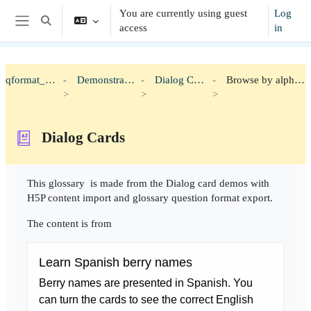
Skip to main content
You are currently using guest
Log
Toggle search input
access
in
Side panel
qformat_h5p
Demonstration
Dialog Cards
Browse by alphabet
Dialog Cards
Completion requirements
This glossary is made from the Dialog card demos with
H5P content import and glossary question format export.
The content is from