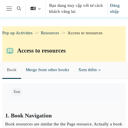
Chuyển tới nội dung chính
Bạn đang truy cập với tư cách
Đăng
Chuyển đổi chọn tìm kiếm
khách vãng lai
nhập
Bảng điều khiển cạnh
Pop up Activities
Resources
Access to resources
Access to resources
Book
Merge from other books
Xem thêm
Các yêu cầu hoàn thành
Xem
1. Book Navigation
Book resources are similar the the Page resource. Actually a book