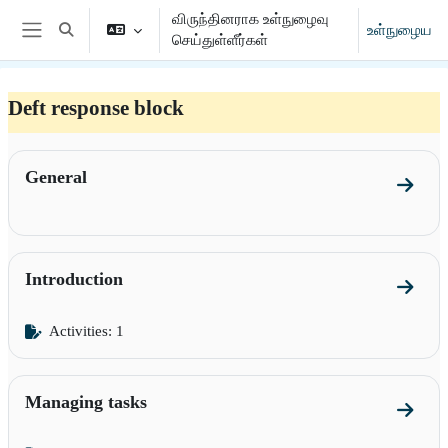
முக்கிய உள்ளடக்கத்திற்கு செல்க
விருந்தினராக உள்நுழைவு
உள்நுழைய
Toggle search input
செய்துள்ளீர்கள்
Side panel
Deft response block
Section outline
General
Go to 
Introduction
Go to s
Activities: 1
Managing tasks
Go to 