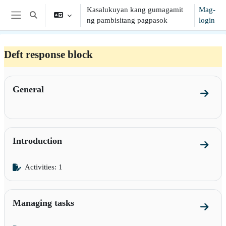
Lumaktaw patungo sa pangunahing nilalaman
Kasalukuyan kang gumagamit
Mag-
I-toggle ang "input" sa paghahanap
ng pambisitang pagpasok
login
Side panel
Deft response block
Balangkas ng seksiyon
General
Go to 
Introduction
Go to s
Activities: 1
Managing tasks
Go to 