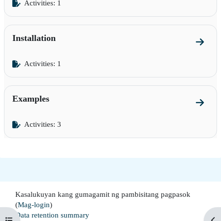
Activities: 1
Installation
Go to s
Activities: 1
Examples
Go to 
Activities: 3
Kasalukuyan kang gumagamit ng pambisitang pagpasok
(
Mag-login
)
Data retention summary
Buksan ang index ng kurso
Buk