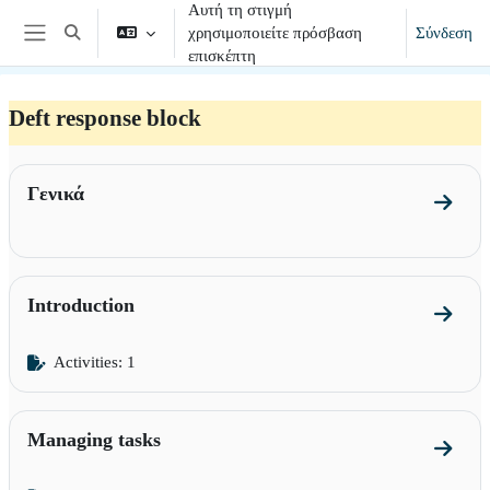
Αυτή τη στιγμή
Μετάβαση στο κεντρικό περιεχόμενο
χρησιμοποιείτε πρόσβαση
Σύνδεση
Εναλλαγή εισόδου αναζήτησης
Πλευρικός πίνακας
επισκέπτη
Deft response block
Section outline
Γενικά
Go to 
Introduction
Go to s
Activities: 1
Managing tasks
Go to 