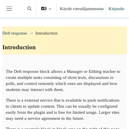
Siirry pääsisältöön
Käytät vierailijatunnusta
Kirjaudu
Vaihda hakusyöttöä
Sivupaneeli
Deft response
Introduction
Introduction
Osion ääriviiva
The Deft response block allows a Manager or Editing teacher to
create multiple tasks consisting of short texts, discussions or
polls, and control remotely which ones are displayed and how
students may interact with them.
There is a external service that is available to push notifications
to clients to update content. This can be usually be configured
easily from the plugin and is free for limited usage. Larger sites
may need a service agreement in the future.
There is a example block in block area on the right of this page.