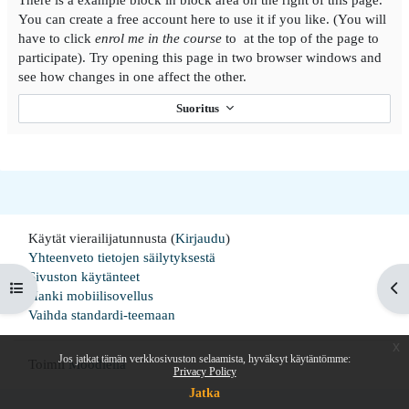
You can create a free account here to use it if you like. (You will
have to click
enrol me in the course
to at the top of the page to
participate). Try opening this page in two browser windows and
see how changes in one affect the other.
Suoritus
Käytät vierailijatunnusta (
Kirjaudu
)
Yhteenveto tietojen säilytyksestä
Sivuston käytänteet
Avaa kurssisisältö
Ava
Hanki mobiilisovellus
Vaihda standardi-teemaan
x
Jos jatkat tämän verkkosivuston selaamista, hyväksyt käytäntömme:
Toimii
Moodlella
Privacy Policy
Jatka