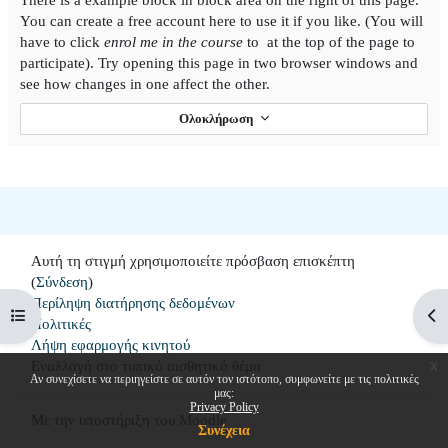
You can create a free account here to use it if you like. (You will
have to click
enrol me in the course
to at the top of the page to
participate). Try opening this page in two browser windows and
see how changes in one affect the other.
Ολοκλήρωση
Αυτή τη στιγμή χρησιμοποιείτε πρόσβαση επισκέπτη
(
Σύνδεση
)
Περίληψη διατήρησης δεδομένων
Άνοιγμα ευρετηρίου μαθήματος
Άνο
Πολιτικές
Λήψη εφαρμογής κινητού
x
Εναλλαγή στο τυπικό αισθητικό θέμα
Αν συνεχίσετε να περιηγείστε σε αυτόν τον ιστότοπο, συμφωνείτε με τις πολιτικές
μας:
Privacy Policy
Με την υποστήριξη του
Moodle
Συνέχεια