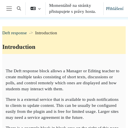
Přejít k hlavnímu obsahu
Momentálně na stránky
Přihlášení
Přepnout vyhledávání
přistupujete s právy hosta.
Boční panel
Deft response
Introduction
Introduction
Osnova sekce
The Deft response block allows a Manager or Editing teacher to
create multiple tasks consisting of short texts, discussions or
polls, and control remotely which ones are displayed and how
students may interact with them.
There is a external service that is available to push notifications
to clients to update content. This can be usually be configured
easily from the plugin and is free for limited usage. Larger sites
may need a service agreement in the future.
There is a example block in block area on the right of this page.