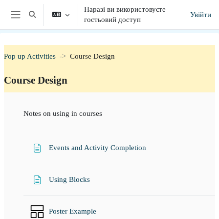
Перейти до головного вмісту
Наразі ви використовуєте
Увійти
Переключити введення пошуку
гостьовий доступ
Бокова панель
Pop up Activities
Course Design
Course Design
Схема розділу
Notes on using in courses
Сторінка
Events and Activity Completion
Сторінка
Using Blocks
Poster Example