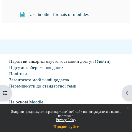
Сторінка
Use in other formats or modules
Наразі ви використовуєте гостьовий доступ (
Увійти
)
Підсумок збереження даних
Політики
Завантажте мобільний додаток
Перемикнути до стандартної теми
Відкритий покажчик курсу
Ві
На основі
Moodle
x
Якщо ви продовжуєте переглядати цей веб-сайт, ви погоджуєтеся з нашою
політикою:
Privacy Policy
Продовжуйте