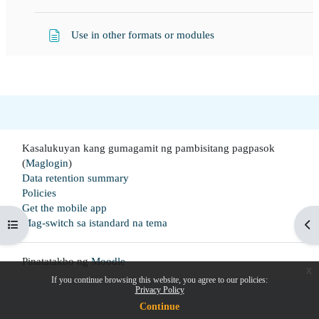
Page
Use in other formats or modules
Kasalukuyan kang gumagamit ng pambisitang pagpasok
(
Maglogin
)
Data retention summary
Policies
Get the mobile app
Mag-switch sa istandard na tema
Buksan ang index ng kurso
Buk
Pinatatakbo ng
Moodle
x
If you continue browsing this website, you agree to our policies:
Privacy Policy
Continue