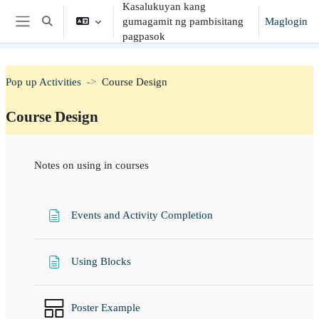
Kasalukuyan kang
Lumaktaw patungo sa pangunahing nilalaman
gumagamit ng pambisitang
Maglogin
I-toggle ang "input" sa paghahanap
Side panel
pagpasok
Pop up Activities
Course Design
Course Design
Balangkas ng seksiyon
Notes on using in courses
Page
Events and Activity Completion
Page
Using Blocks
Poster Example