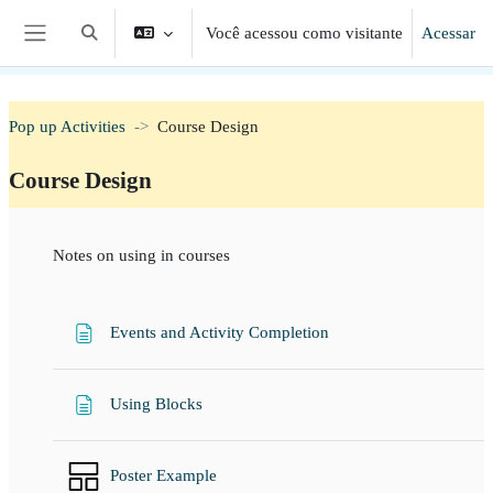
Ir para o conteúdo principal
Você acessou como visitante
Acessar
Alternar entrada de pesquisa
Painel lateral
Pop up Activities
Course Design
Course Design
Contorno da seção
Notes on using in courses
Página
Events and Activity Completion
Página
Using Blocks
Poster Example