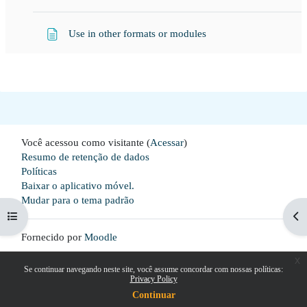
Página
Use in other formats or modules
Você acessou como visitante (
Acessar
)
Resumo de retenção de dados
Políticas
Baixar o aplicativo móvel.
Mudar para o tema padrão
Abrir índice do curso
Abr
Fornecido por
Moodle
x
Se continuar navegando neste site, você assume concordar com nossas políticas:
Privacy Policy
Continuar