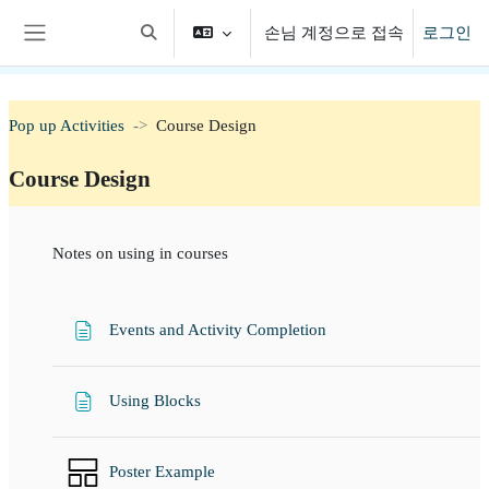
메인 콘텐츠로 건너뛰기
손님 계정으로 접속
로그인
검색 입력 전환
측면 패널
Pop up Activities
Course Design
Course Design
섹션 개요
Notes on using in courses
웹페이지
Events and Activity Completion
웹페이지
Using Blocks
Poster Example