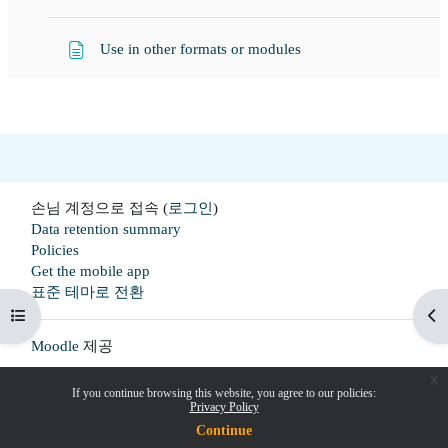
웹페이지
Use in other formats or modules
손님 계정으로 접속 (
로그인
)
Data retention summary
Policies
Get the mobile app
표준 테마로 전환
강의 목차 열기
블
Moodle
제공
x
If you continue browsing this website, you agree to our policies:
Privacy Policy
Continue