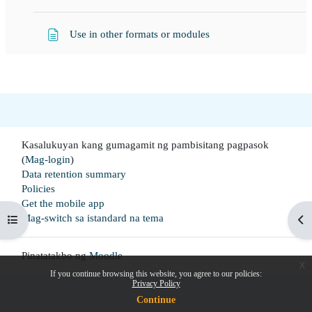
Page
Use in other formats or modules
Kasalukuyan kang gumagamit ng pambisitang pagpasok
(
Mag-login
)
Data retention summary
Policies
Get the mobile app
Mag-switch sa istandard na tema
Buksan ang index ng kurso
Buk
Pinatatakbo ng
Moodle
x
If you continue browsing this website, you agree to our policies:
Privacy Policy
Continue