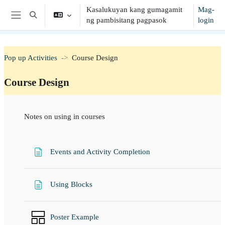
Lumaktaw patungo sa pangunahing nilalaman
Kasalukuyan kang gumagamit
Mag-
I-toggle ang "input" sa paghahanap
ng pambisitang pagpasok
login
Side panel
Pop up Activities
Course Design
Course Design
Balangkas ng seksiyon
Notes on using in courses
Page
Events and Activity Completion
Page
Using Blocks
Poster Example