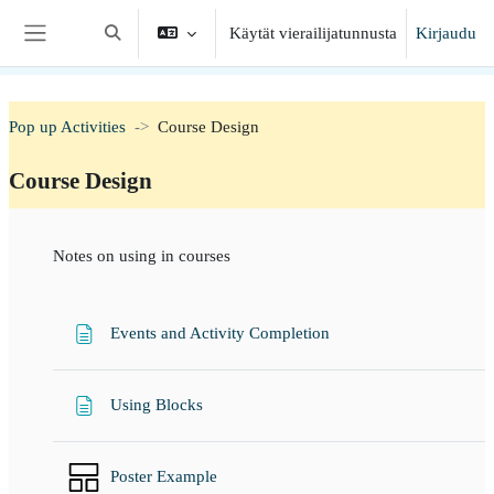
Siirry pääsisältöön
Käytät vierailijatunnusta
Kirjaudu
Vaihda hakusyöttöä
Sivupaneeli
Pop up Activities
Course Design
Course Design
Osion ääriviiva
Notes on using in courses
Sivu
Events and Activity Completion
Sivu
Using Blocks
Poster Example