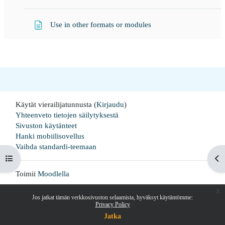
Sivu
Use in other formats or modules
Käytät vierailijatunnusta (
Kirjaudu
)
Yhteenveto tietojen säilytyksestä
Sivuston käytänteet
Hanki mobiilisovellus
Vaihda standardi-teemaan
Avaa kurssisisältö
Ava
Toimii
Moodlella
x
Jos jatkat tämän verkkosivuston selaamista, hyväksyt käytäntömme:
Privacy Policy
Jatka