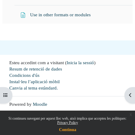
Pàgina
Use in other formats or modules
Esteu accedint com a visitant (
Inicia la sessió
)
Resum de retenció de dades
Condicions d'ús
Instal·leu l’aplicació mòbil
Canvia al tema estàndard.
Open course index
Obr
Powered by
Moodle
x
Si continueu navegant per aquest lloc web, això implica que accepteu les polítiques:
Privacy Policy
Continua