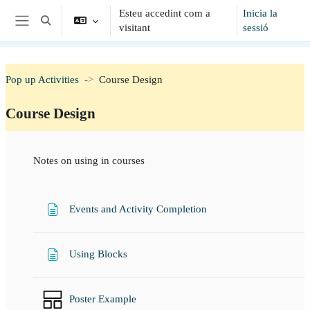
Vés al contingut principal
Esteu accedint com a
Inicia la
Commuta l'entrada de la cerca
visitant
sessió
Panell lateral
Pop up Activities
Course Design
Course Design
Section outline
Notes on using in courses
Pàgina
Events and Activity Completion
Pàgina
Using Blocks
Poster Example