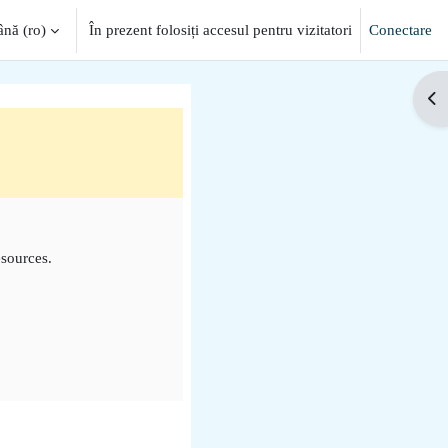
ă ‎(ro)‎
În prezent folosiți accesul pentru vizitatori
Conectare
Des
esources.