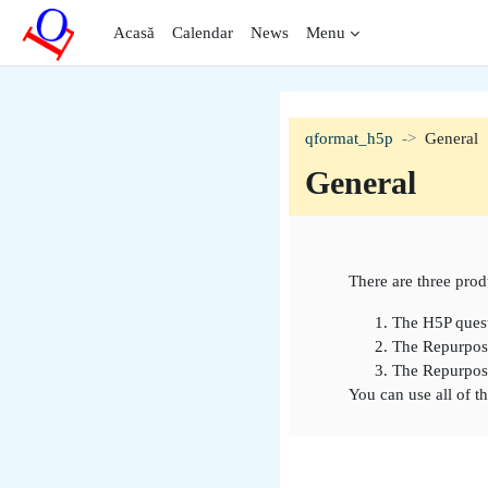
Sari la conţinutul principal
Acasă
Calendar
News
Menu
qformat_h5p
General
General
Contur secți
There are three pro
The H5P ques
The Repurpose
The Repurpose
You can use all of t