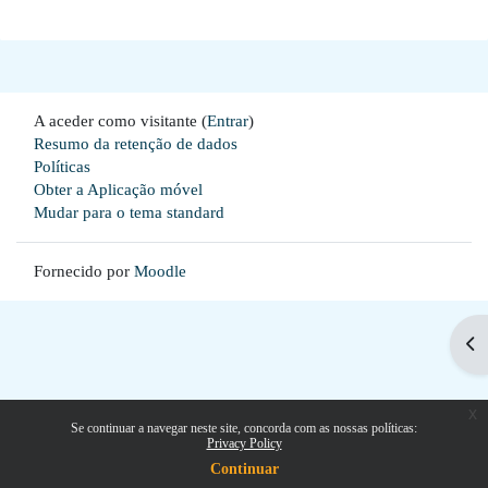
A aceder como visitante (
Entrar
)
Resumo da retenção de dados
Políticas
Obter a Aplicação móvel
Mudar para o tema standard
Fornecido por
Moodle
Abr
x
Se continuar a navegar neste site, concorda com as nossas políticas:
Privacy Policy
Continuar