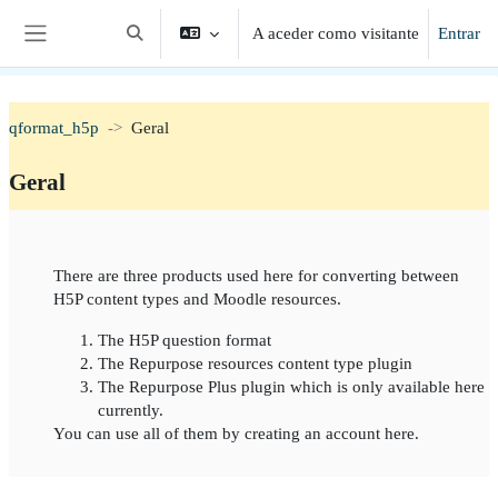
Ir para o conteúdo principal
A aceder como visitante
Entrar
Alternar a entrada da pesquisa
Painel lateral
qformat_h5p
Geral
Geral
Lista de secções
There are three products used here for converting between
H5P content types and Moodle resources.
The H5P question format
The Repurpose resources content type plugin
The Repurpose Plus plugin which is only available here
currently.
You can use all of them by creating an account here.