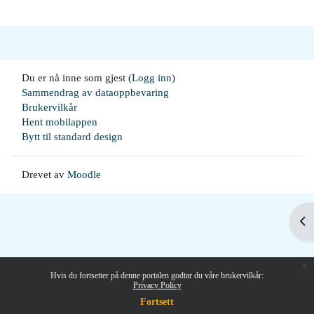
Du er nå inne som gjest (
Logg inn
)
Sammendrag av dataoppbevaring
Brukervilkår
Hent mobilappen
Bytt til standard design
Drevet av
Moodle
Åp
x
Hvis du fortsetter på denne portalen godtar du våre brukervilkår:
Privacy Policy
Fortsett