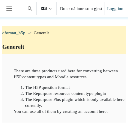
Gå til hovedinnhold
Du er nå inne som gjest
Logg inn
Veksle inndata for søk
Sidepanel
qformat_h5p
Generelt
Generelt
Seksjonsoversikt
There are three products used here for converting between
H5P content types and Moodle resources.
The H5P question format
The Repurpose resources content type plugin
The Repurpose Plus plugin which is only available here
currently.
You can use all of them by creating an account here.