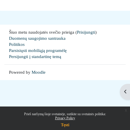
Šiuo metu naudojatės svečio prieiga (
Prisijungti
)
Duomenų saugojimo santrauka
Politikos
Parsisiųsti mobiliąją programėlę
Persijungti į standartinę temą
Powered by
Moodle
Ati
x
Prieš naršymą šioje svetainėje, sutikite su svetainės politika:
Privacy Policy
Tęsti