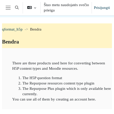
Pereiti į pagrindinį turinį
Šiuo metu naudojatės svečio
Prisijungti
Toggle search input
prieiga
Šoninis skydelis
qformat_h5p
Bendra
Bendra
Section outline
There are three products used here for converting between
H5P content types and Moodle resources.
The H5P question format
The Repurpose resources content type plugin
The Repurpose Plus plugin which is only available here
currently.
You can use all of them by creating an account here.