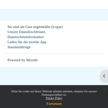
Sie sind als Gast angemeldet (
Login
)
Unsere Datenlöschfristen
Datenschutzinformation
Laden Sie die mobile App
Standarddesign
Powered by
Moodle
Blo
x
Wenn Sie weiter auf dieser Webseite arbeiten möchten, stimmen Sie unserer
Nutzungsrichtlinie zu:
Privacy Policy
Fortsetzen