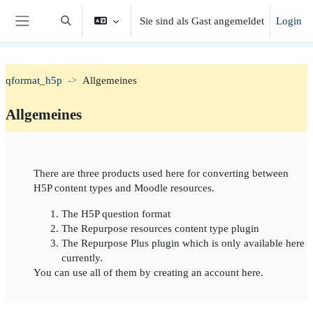
Zum Hauptinhalt
Sie sind als Gast angemeldet
Login
Sucheingabe umschalten
Website-Übersicht
qformat_h5p
Allgemeines
Allgemeines
Section outline
There are three products used here for converting between
H5P content types and Moodle resources.
The H5P question format
The Repurpose resources content type plugin
The Repurpose Plus plugin which is only available here
currently.
You can use all of them by creating an account here.