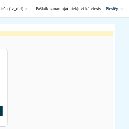
iešu ‎(lv_old)‎
Pašlaik izmantojat piekļuvi kā viesis
Pieslēgties
nput