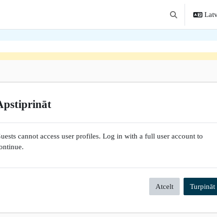
Latv
Toggle search i
Apstiprināt
uests cannot access user profiles. Log in with a full user account to
ontinue.
Atcelt
Turpināt