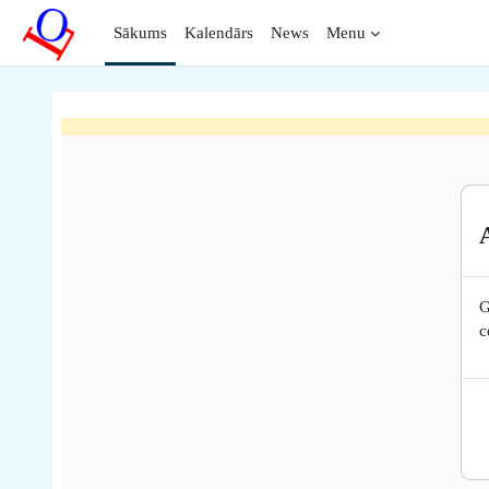
Atvērt galveno saturu
Sākums
Kalendārs
News
Menu
G
c