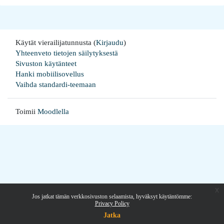
Käytät vierailijatunnusta (
Kirjaudu
)
Yhteenveto tietojen säilytyksestä
Sivuston käytänteet
Hanki mobiilisovellus
Vaihda standardi-teemaan
Toimii
Moodlella
x
Jos jatkat tämän verkkosivuston selaamista, hyväksyt käytäntömme:
Privacy Policy
Jatka