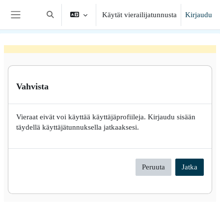
Siirry pääsisältöön
Käytät vierailijatunnusta
Kirjaudu
Vaihda hakusyöttöä
Sivupaneeli
Vahvista
Vieraat eivät voi käyttää käyttäjäprofiileja. Kirjaudu sisään
täydellä käyttäjätunnuksella jatkaaksesi.
Peruuta
Jatka