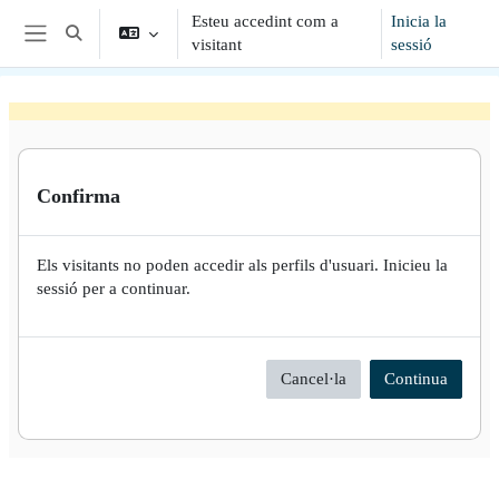
Vés al contingut principal
Esteu accedint com a
Inicia la
Commuta l'entrada de la cerca
visitant
sessió
Panell lateral
Confirma
Els visitants no poden accedir als perfils d'usuari. Inicieu la
sessió per a continuar.
Cancel·la
Continua