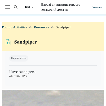
Перейти до головного вмісту
Наразі ви використовуєте
Увійти
Переключити введення пошуку
гостьовий доступ
Бокова панель
Pop up Activities
Resources
Sandpiper
Sandpiper
Умови завершення
Переглянути
I love sandpipers.
412.7 Кб · JPG