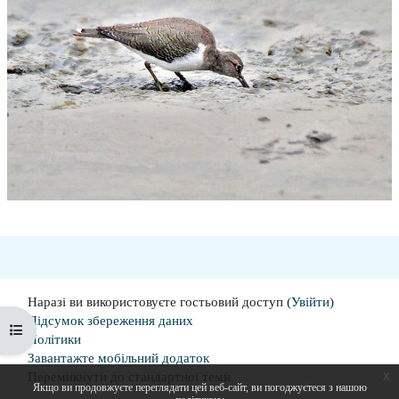
Наразі ви використовуєте гостьовий доступ (
Увійти
)
Підсумок збереження даних
Відкритий покажчик курсу
Політики
Завантажте мобільний додаток
x
Перемикнути до стандартної теми
Якщо ви продовжуєте переглядати цей веб-сайт, ви погоджуєтеся з нашою