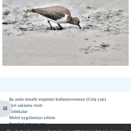
Şu anda misafir erişimini kullanıyorsunuz (
Giriş yap
)
Veri saklama özeti
Kurs dizinini aç
Politikalar
Mobil uygulamayı edinin
Standart temaya geç
x