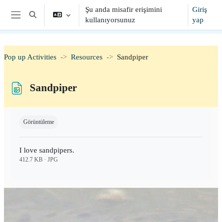
Ana içeriğe git
Şu anda misafir erişimini
Giriş
Arama girişini değiştir
kullanıyorsunuz
yap
Yan panel
Pop up Activities
Resources
Sandpiper
Sandpiper
Tamamlama Gereklilikleri
Görüntüleme
I love sandpipers.
412.7 KB · JPG