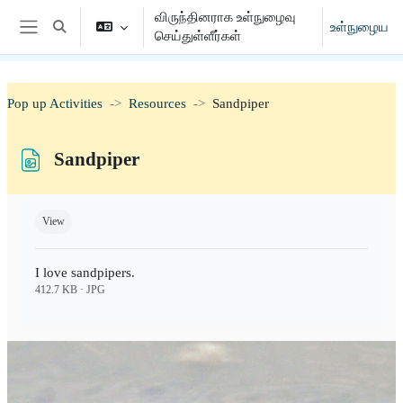
முக்கிய உள்ளடக்கத்திற்கு செல்க
விருந்தினராக உள்நுழைவு
உள்நுழைய
Toggle search input
செய்துள்ளீர்கள்
Side panel
Pop up Activities
Resources
Sandpiper
Sandpiper
Completion requirements
View
I love sandpipers.
412.7 KB · JPG