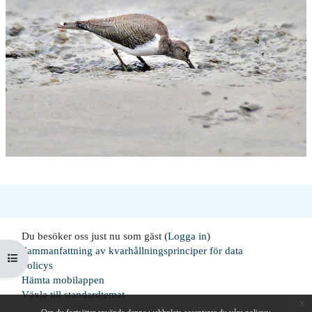
Du besöker oss just nu som gäst (
Logga in
)
Sammanfattning av kvarhållningsprinciper för data
Öppna kursmenyn
Policys
Hämta mobilappen
Växla till standardtemat
x