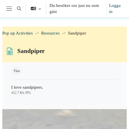
Gå direkt till huvudinnehåll
Du besöker oss just nu som
Logga
Växla sökinmatning
gäst
in
Sidopanel
Pop up Activities
Resources
Sandpiper
Sandpiper
Slutförandvillkor
Visa
I love sandpipers.
412.7 Kb JPG