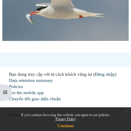
Bạn đang truy cập với tư cách khách vãng lai (
Đăng nhập
)
Data retention summary
Policies
Mở chỉ số ngăn của khóa học
Get the mobile app
Chuyển đổi giao diện chuẩn
x
Được cung cấp bởi
Moodle
If you continue browsing this website, you agree to our policies:
Privacy Policy
Continue