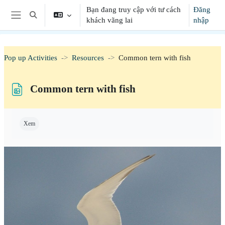
Chuyển tới nội dung chính
Bạn đang truy cập với tư cách
Đăng
Chuyển đổi chọn tìm kiếm
khách vãng lai
nhập
Bảng điều khiển cạnh
Pop up Activities
Resources
Common tern with fish
Common tern with fish
Các yêu cầu hoàn thành
Xem