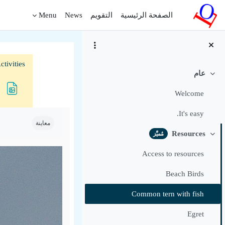
خطى إلى المحتوى الرئيسي
الصفحة الرئيسية
التقويم
News
Menu
tivities
عام
طي
Welcome
متطلبات الإكمال
It's easy.
معاينة
Resources
مُميَّز
طي
Access to resources
Beach Birds
Common tern with fish
Egret