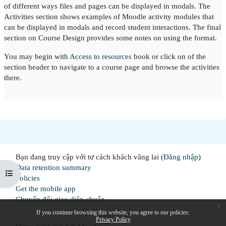
of different ways files and pages can be displayed in modals. The
Activities section shows examples of Moodle activity modules that
can be displayed in modals and record student interactions. The final
section on Course Design provides some notes on using the format.
You may begin with
Access to resources
book or click on of the
section header to navigate to a course page and browse the activities
there.
Bạn đang truy cập với tư cách khách vãng lai (
Đăng nhập
)
Data retention summary
Mở chỉ số ngăn của khóa học
Policies
Get the mobile app
Chuyển đổi giao diện chuẩn
x
If you continue browsing this website, you agree to our policies:
Privacy Policy