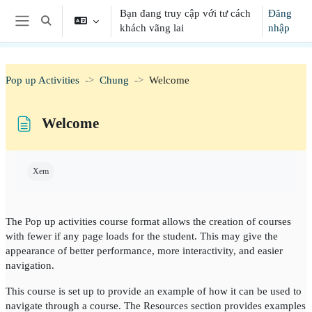
Chuyển tới nội dung chính
Bạn đang truy cập với tư cách
Đăng
Chuyển đổi chọn tìm kiếm
khách vãng lai
nhập
Bảng điều khiển cạnh
Pop up Activities
Chung
Welcome
Welcome
Các yêu cầu hoàn thành
Xem
The Pop up activities course format allows the creation of courses
with fewer if any page loads for the student. This may give the
appearance of better performance, more interactivity, and easier
navigation.
This course is set up to provide an example of how it can be used to
navigate through a course. The Resources section provides examples