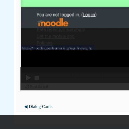
◀︎ Dialog Cards