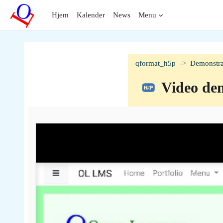
Gå til hovedinnhold
Hjem
Kalender
News
Menu
qformat_h5p
Demonstra
Video de
Fullføringsbetingelser