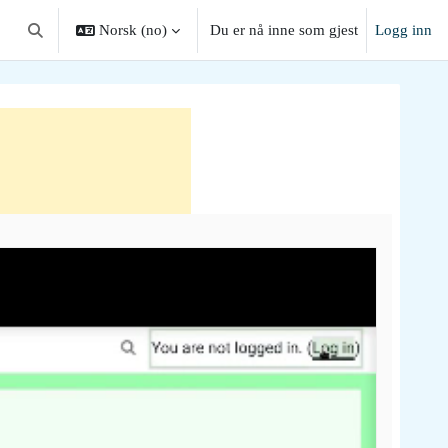
Norsk ‎(no)‎
Du er nå inne som gjest
Logg inn
Veksle inndata for søk