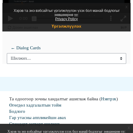
← Dialog Cards
Шилжих...
Та одоогоор зочны хандалтыг ашиглаж байна (
Нэвтрэх
)
Өгөгдөл хадгалалтын тойм
Бодлого
Гар утасны аппликейшн авах
Стандарт загварт шилжих
x
Хэрэв та энэ вэбсайтыг үргэлжлүүлэн үзэх бол манай бодлогыг зөвшөөрнө үү: