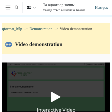
Үндсэн агуулга руу шилжих
Та одоогоор зочны
Нэвтрэх
Хайлтын оролтыг сонгох
хандалтыг ашиглаж байна
Хажуугийн самбар
qformat_h5p
Demonstration
Video demonstration
Video demonstration
Гүйцэтгэлийн шаардлагууд