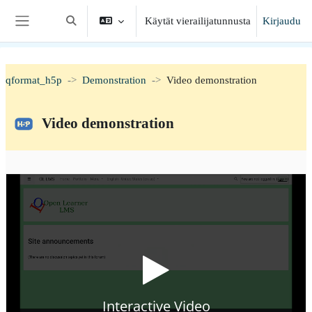
Siirry pääsisältöön
Käytät vierailijatunnusta
Kirjaudu
Vaihda hakusyöttöä
Sivupaneeli
qformat_h5p
Demonstration
Video demonstration
Video demonstration
Suorituksen vaatimukset