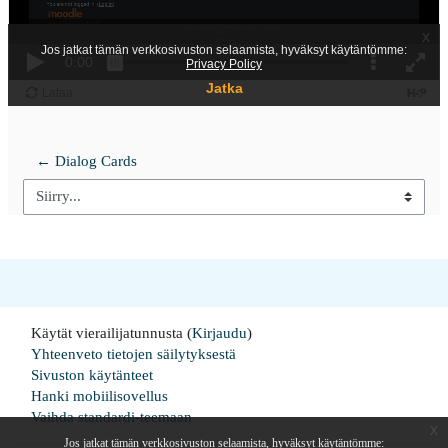
← Dialog Cards
Siirry...
Käytät vierailijatunnusta (
Kirjaudu
)
Yhteenveto tietojen säilytyksestä
Sivuston käytänteet
Hanki mobiilisovellus
Vaihda standardi-teemaan
x
Jos jatkat tämän verkkosivuston selaamista, hyväksyt käytäntömme: