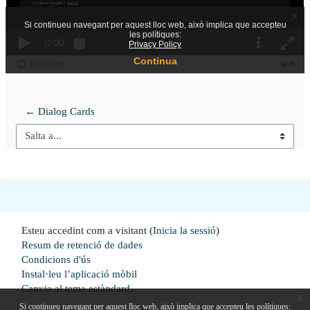
← Dialog Cards
Salta a...
Esteu accedint com a visitant (
Inicia la sessió
)
Resum de retenció de dades
Condicions d'ús
Instal·leu l’aplicació mòbil
Canvia al tema estàndard.
x
Si continueu navegant per aquest lloc web, això implica que accepteu les polítiques: