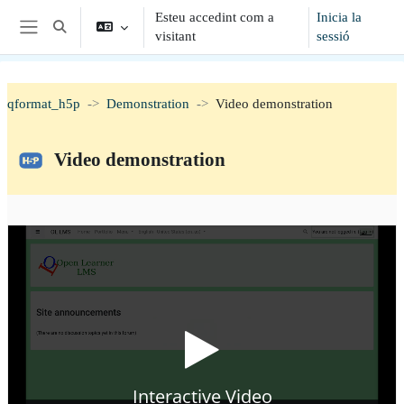
Vés al contingut principal
Esteu accedint com a
Inicia la
Commuta l'entrada de la cerca
visitant
sessió
Panell lateral
qformat_h5p
Demonstration
Video demonstration
Video demonstration
Requisits de compleció