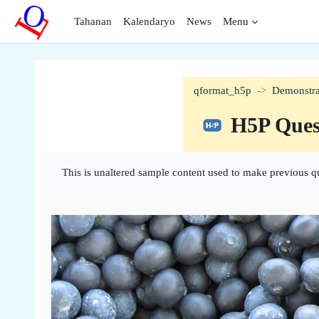
Lumaktaw patungo sa pangunahing nilalaman
Tahanan
Kalendaryo
News
Menu
qformat_h5p
Demonstra
H5P Ques
Completion requirements
This is unaltered sample content used to make previous q