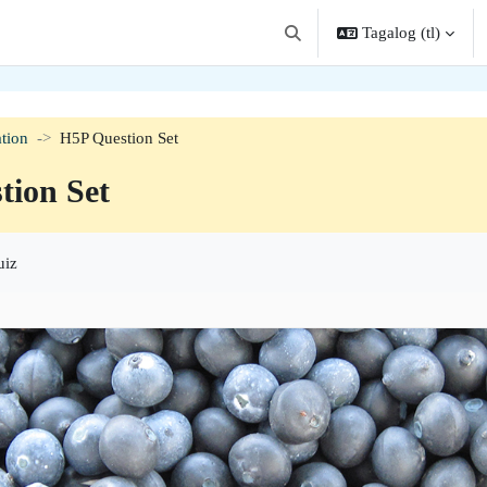
Tagalog ‎(tl)‎
I-toggle ang "input" sa pagha
tion
H5P Question Set
tion Set
uiz