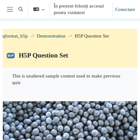
Sari la conţinutul principal
În prezent folosiți accesul
Conectare
Afișați căutarea
pentru vizitatori
Panou lateral
qformat_h5p
Demonstration
H5P Question Set
H5P Question Set
Cerințe pentru finalizare
This is unaltered sample content used to make previous
quiz