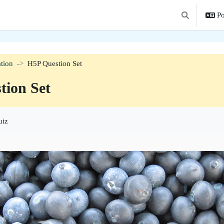
Po
Alternar entr
tion
H5P Question Set
tion Set
uiz