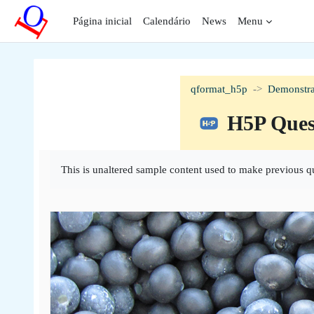
Ir para o conteúdo principal
Página inicial
Calendário
News
Menu
qformat_h5p
Demonstra
H5P Ques
Condições de conclusão
This is unaltered sample content used to make previous q