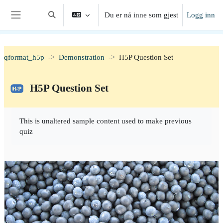
Gå til hovedinnhold
Du er nå inne som gjest
Logg inn
Veksle inndata for søk
Sidepanel
qformat_h5p
Demonstration
H5P Question Set
H5P Question Set
Fullføringsbetingelser
This is unaltered sample content used to make previous
quiz