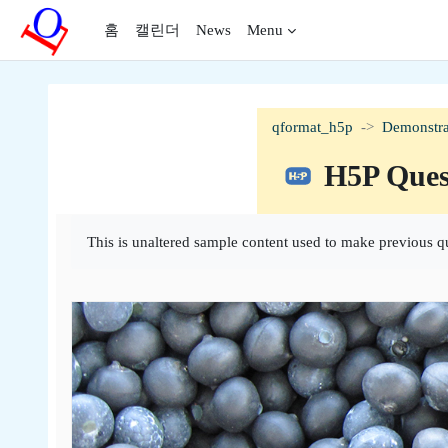
메인 콘텐츠로 건너뛰기
홈
캘린더
News
Menu
qformat_h5p
Demonstra
H5P Ques
완료 조건
This is unaltered sample content used to make previous q