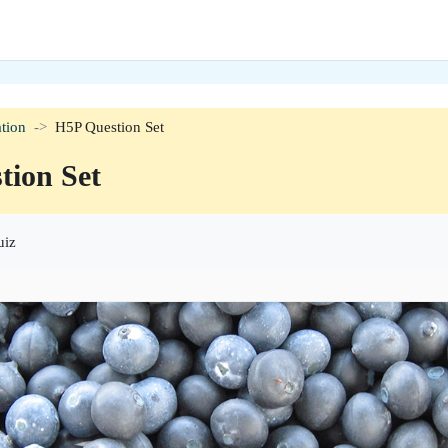
tion
H5P Question Set
tion Set
uiz