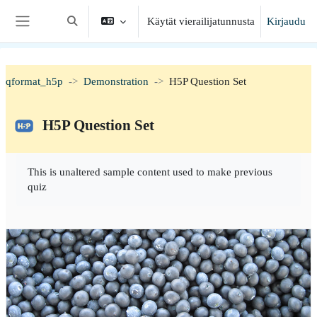
Siirry pääsisältöön
Käytät vierailijatunnusta
Kirjaudu
Vaihda hakusyöttöä
Sivupaneeli
qformat_h5p
Demonstration
H5P Question Set
H5P Question Set
Suorituksen vaatimukset
This is unaltered sample content used to make previous
quiz